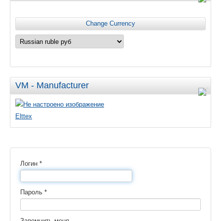
VM - Manufacturer
Elttex
Логин
*
Пароль
*
Запомнить меня